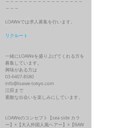
～～～～～～～～～～～～～～～～～
～～～
LOAWeでは求人募集を行います。
リクルート
一緒にLOAWeを盛り上げてくれる方を
募集しています。
興味がある方は
03-6407-8580
info@loawe-tokyo.com 
江田まで
素敵な出会いを楽しみにしています。
LOAWeのコンセプト【sea side カラ
ー】×【大人外国人風ヘアー】×【RAW