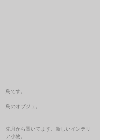
鳥です。
鳥のオブジェ。
先月から置いてます、新しいインテリ
ア小物。