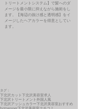
トリートメントシステム】で髪へのダ
メージを最小限に抑えながら施術をし
ます。【海辺の抜け感と透明感】をイ
メージしたヘアカラーを得意としてい
ます。 
タグ：
下北沢カット
下北沢美容室求人
下北沢トリートメント
外国人風
下北沢アッシュカラー
下北沢美容室おすすめ
hotpepper
下北沢美容室クチコミ