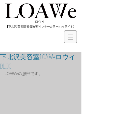
​ロウイ
​【下北沢/
美容院/髪質改善/インナーカラー/
​ハイライト】
下北沢美容室LOAWeロウイ
BLOG
LOAWeの服部です。