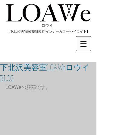
​ロウイ
​【下北沢/
美容院/髪質改善/インナーカラー/
​ハイライト】
下北沢美容室LOAWeロウイ
BLOG
LOAWeの服部です。