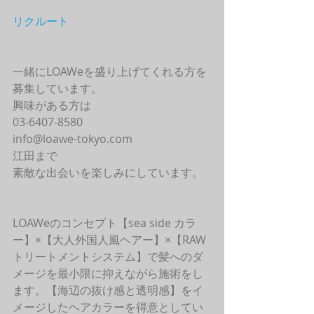
リクルート
一緒にLOAWeを盛り上げてくれる方を
募集しています。
興味がある方は
03-6407-8580
info@loawe-tokyo.com 
江田まで
素敵な出会いを楽しみにしています。
LOAWeのコンセプト【sea side カラ
ー】×【大人外国人風ヘアー】×【RAW
トリートメントシステム】で髪へのダ
メージを最小限に抑えながら施術をし
ます。【海辺の抜け感と透明感】をイ
メージしたヘアカラーを得意としてい