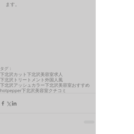
ます。 
タグ：
下北沢カット
下北沢美容室求人
下北沢トリートメント
外国人風
下北沢アッシュカラー
下北沢美容室おすすめ
hotpepper
下北沢美容室クチコミ