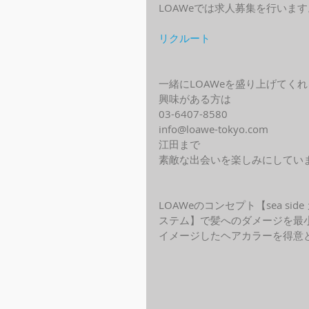
LOAWeでは求人募集を行います
リクルート
一緒にLOAWeを盛り上げてく
興味がある方は
03-6407-8580
info@loawe-tokyo.com 
江田まで
素敵な出会いを楽しみにしてい
LOAWeのコンセプト【sea s
ステム】で髪へのダメージを最
イメージしたヘアカラーを得意と