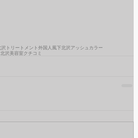
北沢トリートメント
外国人風
下北沢アッシュカラー
下北沢美容室クチコミ