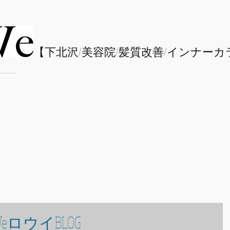
​【下北沢/
美容院/髪質改善/インナーカ
eロウイBLOG