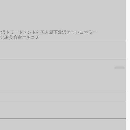
北沢トリートメント
外国人風
下北沢アッシュカラー
下北沢美容室クチコミ