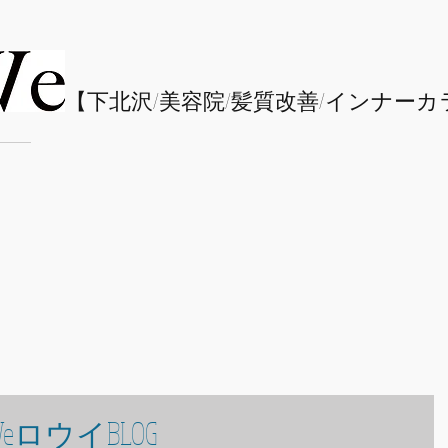
​【下北沢/
美容院/髪質改善/インナーカ
eロウイBLOG