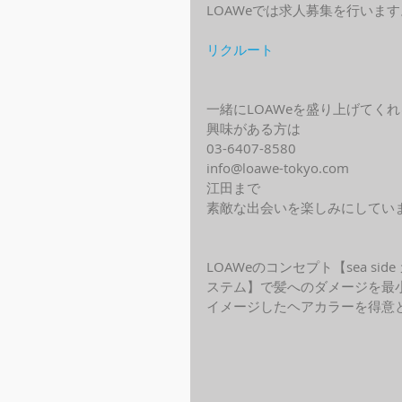
LOAWeでは求人募集を行います
リクルート
一緒にLOAWeを盛り上げてく
興味がある方は
03-6407-8580
info@loawe-tokyo.com 
江田まで
素敵な出会いを楽しみにしてい
LOAWeのコンセプト【sea s
ステム】で髪へのダメージを最
イメージしたヘアカラーを得意と