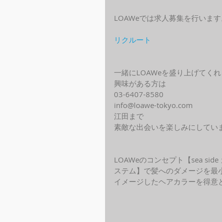
LOAWeでは求人募集を行います
リクルート
一緒にLOAWeを盛り上げてく
興味がある方は
03-6407-8580
info@loawe-tokyo.com 
江田まで
素敵な出会いを楽しみにしてい
LOAWeのコンセプト【sea s
ステム】で髪へのダメージを最
イメージしたヘアカラーを得意と