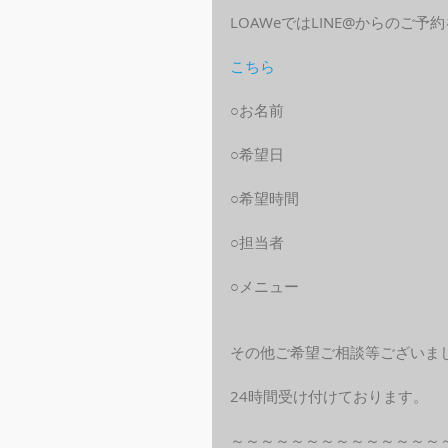
LOAWeではLINE@からのご
こちら
○お名前
○希望日
○希望時間
○担当者
○メニュー
その他ご希望ご相談等ございま
24時間受け付けております。
～～～～～～～～～～～～～～