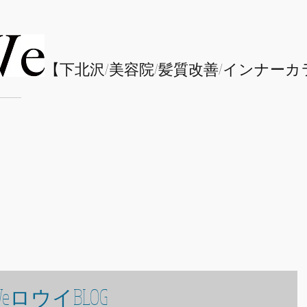
​【下北沢/
美容院/髪質改善/インナーカ
eロウイBLOG