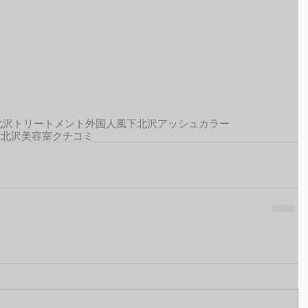
北沢トリートメント
外国人風
下北沢アッシュカラー
下北沢美容室クチコミ