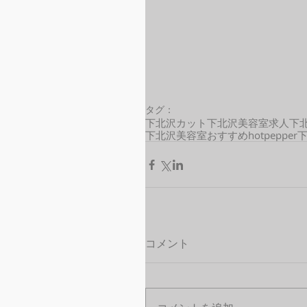
タグ：
下北沢カット
下北沢美容室求人
下
下北沢美容室おすすめ
hotpepper
コメント