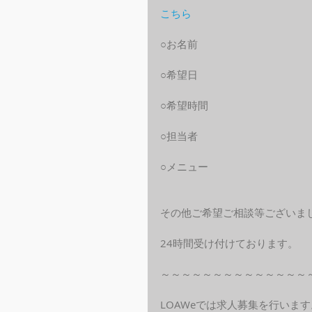
こちら
○お名前
○希望日
○希望時間
○担当者
○メニュー
その他ご希望ご相談等ございま
24時間受け付けております。
～～～～～～～～～～～～～～
LOAWeでは求人募集を行います