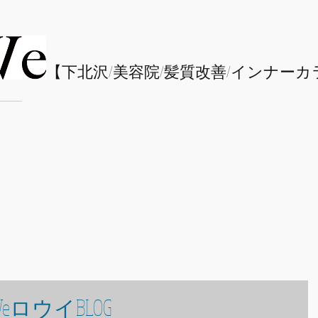
​【下北沢/
美容院/髪質改善/インナーカ
eロウイBLOG