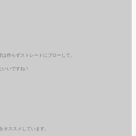
。
髪は作らずストレートにブローして。
たいいですね！
予約をオススメしています。