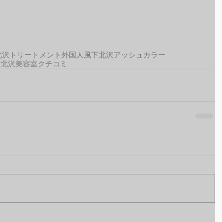
北沢トリートメント
外国人風
下北沢アッシュカラー
下北沢美容室クチコミ