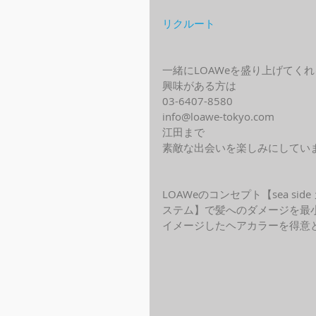
リクルート
一緒にLOAWeを盛り上げてく
興味がある方は
03-6407-8580
info@loawe-tokyo.com 
江田まで
素敵な出会いを楽しみにしてい
LOAWeのコンセプト【sea s
ステム】で髪へのダメージを最
イメージしたヘアカラーを得意と