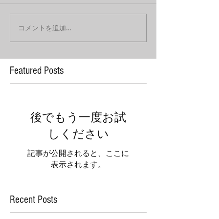
コメントを追加…
Featured Posts
後でもう一度お試
しください
記事が公開されると、ここに
表示されます。
Recent Posts