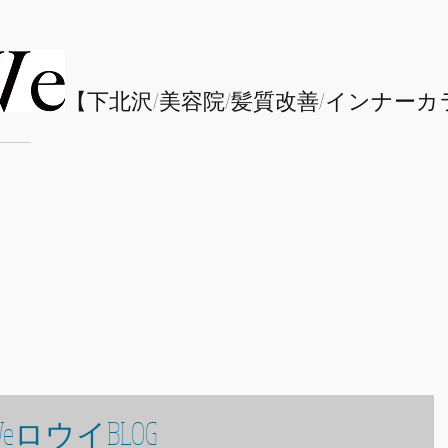
​【下北沢/
美容院/髪質改善/インナーカ
eロウイBLOG