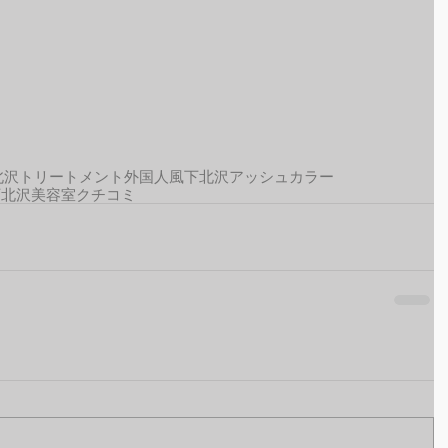
北沢トリートメント
外国人風
下北沢アッシュカラー
下北沢美容室クチコミ