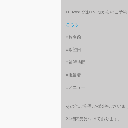
LOAWeではLINE@からのご
こちら
○お名前
○希望日
○希望時間
○担当者
○メニュー
その他ご希望ご相談等ございま
24時間受け付けております。