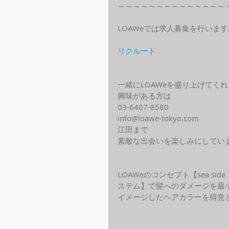
～～～～～～～～～～～～～～
LOAWeでは求人募集を行います
リクルート
一緒にLOAWeを盛り上げてく
興味がある方は
03-6407-8580
info@loawe-tokyo.com 
江田まで
素敵な出会いを楽しみにしてい
LOAWeのコンセプト【sea s
ステム】で髪へのダメージを最
イメージしたヘアカラーを得意と