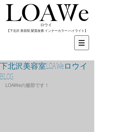
​ロウイ
​【下北沢/
美容院/髪質改善/インナーカラー/
​ハイライト】
下北沢美容室LOAWeロウイ
BLOG
LOAWeの服部です！