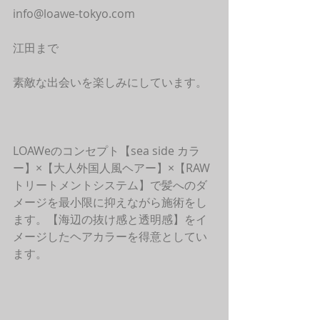
info@loawe-tokyo.com
江田まで
素敵な出会いを楽しみにしています。
LOAWeのコンセプト【sea side カラ
ー】×【大人外国人風ヘアー】×【RAW
トリートメントシステム】で髪へのダ
メージを最小限に抑えながら施術をし
ます。【海辺の抜け感と透明感】をイ
メージしたヘアカラーを得意としてい
ます。 