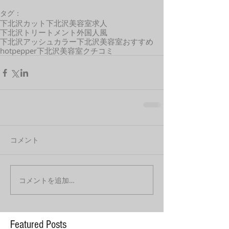
タグ：
下北沢カット
下北沢美容室求人
下北沢トリートメント
外国人風
下北沢アッシュカラー
下北沢美容室おすすめ
hotpepper
下北沢美容室クチコミ
コメント
コメントを追加…
Featured Posts