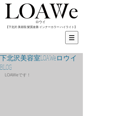
​ロウイ
​【下北沢/
美容院/髪質改善/インナーカラー/
​ハイライト】
下北沢美容室LOAWeロウイ
BLOG
LOAWeです！