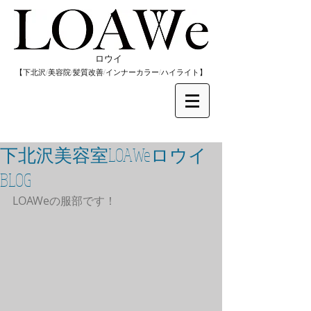
​ロウイ
​【下北沢/
美容院/髪質改善/インナーカラー/
​ハイライト】
下北沢美容室LOAWeロウイ
BLOG
LOAWeの服部です！