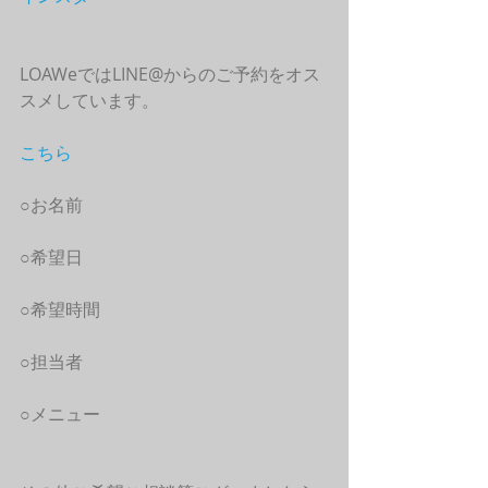
LOAWeではLINE@からのご予約をオス
スメしています。
こちら
○お名前
○希望日
○希望時間
○担当者
○メニュー