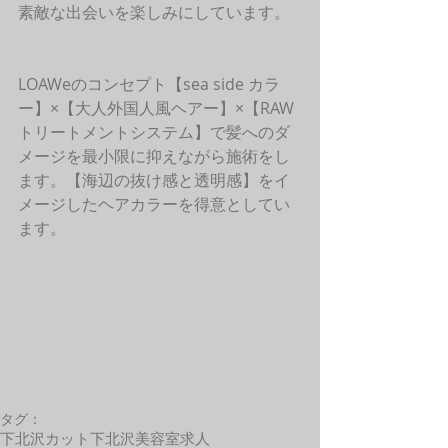
素敵な出会いを楽しみにしています。
LOAWeのコンセプト【sea side カラ
ー】×【大人外国人風ヘアー】×【RAW
トリートメントシステム】で髪へのダ
メージを最小限に抑えながら施術をし
ます。【海辺の抜け感と透明感】をイ
メージしたヘアカラーを得意としてい
ます。 
タグ：
下北沢カット
下北沢美容室求人