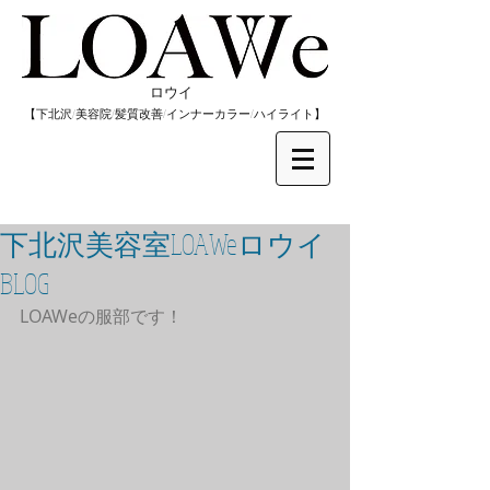
​ロウイ
​【下北沢/
美容院/髪質改善/インナーカラー/
​ハイライト】
下北沢美容室LOAWeロウイ
BLOG
LOAWeの服部です！