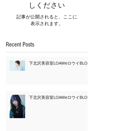
しください
記事が公開されると、ここに
表示されます。
Recent Posts
下北沢美容室LOAWeロウイBLOG
下北沢美容室LOAWeロウイBLOG