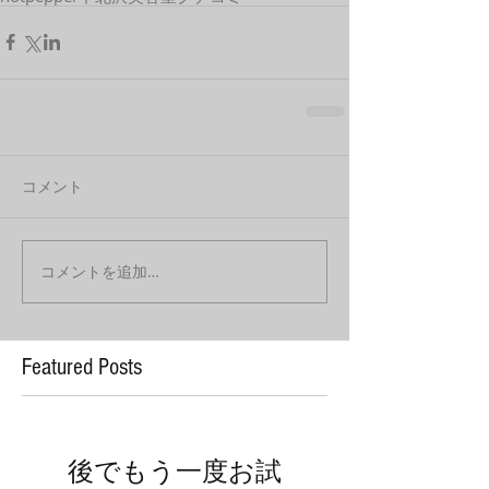
コメント
コメントを追加…
Featured Posts
後でもう一度お試