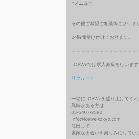
○メニュー
その他ご希望ご相談等ございま
24時間受け付けております。
～～～～～～～～～～～～～～
LOAWeでは求人募集を行います
リクルート
一緒にLOAWeを盛り上げてく
興味がある方は
03-6407-8580
info@loawe-tokyo.com 
江田まで
素敵な出会いを楽しみにしてい