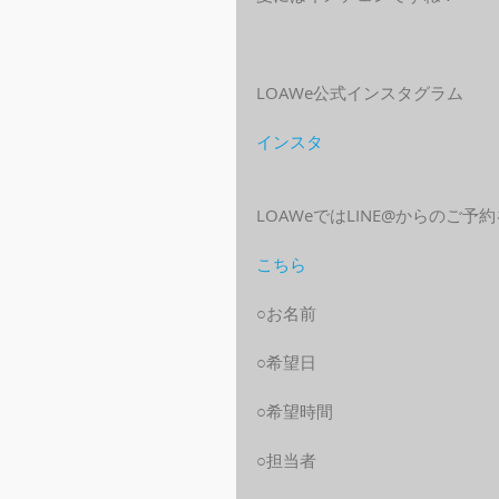
LOAWe公式インスタグラム
インスタ
LOAWeではLINE@からのご
こちら
○お名前
○希望日
○希望時間
○担当者