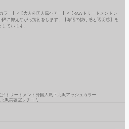
ide カラー】×【大人外国人風ヘアー】×【RAWトリートメントシ
小限に抑えながら施術をします。【海辺の抜け感と透明感】を
しています。 
北沢トリートメント
外国人風
下北沢アッシュカラー
下北沢美容室クチコミ