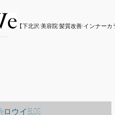
​【下北沢/
美容院/髪質改善/インナーカ
eロウイBLOG