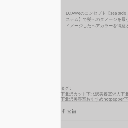
LOAWeのコンセプト【sea s
ステム】で髪へのダメージを最
イメージしたヘアカラーを得意と
タグ：
下北沢カット
下北沢美容室求人
下
下北沢美容室おすすめ
hotpepper