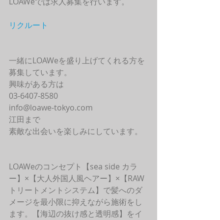
LOAWeでは求人募集を行います。
リクルート
一緒にLOAWeを盛り上げてくれる方を
募集しています。
興味がある方は
03-6407-8580
info@loawe-tokyo.com 
江田まで
素敵な出会いを楽しみにしています。
LOAWeのコンセプト【sea side カラ
ー】×【大人外国人風ヘアー】×【RAW
トリートメントシステム】で髪へのダ
メージを最小限に抑えながら施術をし
ます。【海辺の抜け感と透明感】をイ