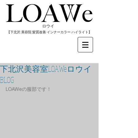
​ロウイ
​【下北沢/
美容院/髪質改善/インナーカラー/
​ハイライト】
下北沢美容室LOAWeロウイ
BLOG
LOAWeの服部です！