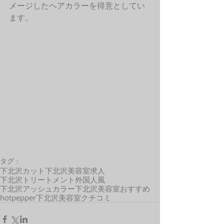
メージしたヘアカラーを得意としてい
ます。 
タグ：
下北沢カット
下北沢美容室求人
下北沢トリートメント
外国人風
下北沢アッシュカラー
下北沢美容室おすすめ
hotpepper
下北沢美容室クチコミ