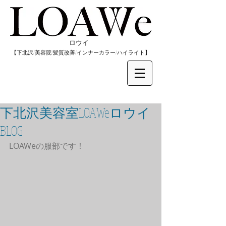
​ロウイ
​【下北沢/
美容院/髪質改善/インナーカラー/
​ハイライト】
下北沢美容室LOAWeロウイ
BLOG
LOAWeの服部です！