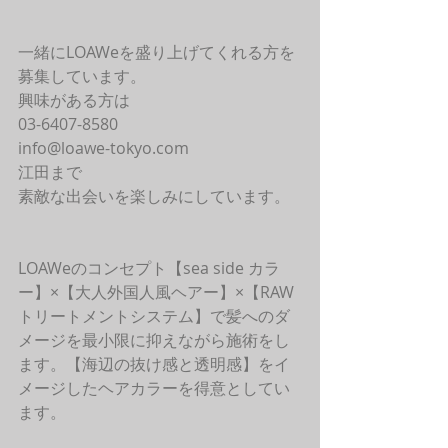
一緒にLOAWeを盛り上げてくれる方を
募集しています。
興味がある方は
03-6407-8580
info@loawe-tokyo.com 
江田まで
素敵な出会いを楽しみにしています。
LOAWeのコンセプト【sea side カラ
ー】×【大人外国人風ヘアー】×【RAW
トリートメントシステム】で髪へのダ
メージを最小限に抑えながら施術をし
ます。【海辺の抜け感と透明感】をイ
メージしたヘアカラーを得意としてい
ます。 