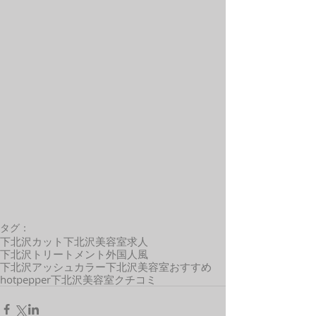
タグ：
下北沢カット
下北沢美容室求人
下北沢トリートメント
外国人風
下北沢アッシュカラー
下北沢美容室おすすめ
hotpepper
下北沢美容室クチコミ