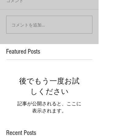
コメント
コメントを追加…
Featured Posts
後でもう一度お試
しください
記事が公開されると、ここに
表示されます。
Recent Posts