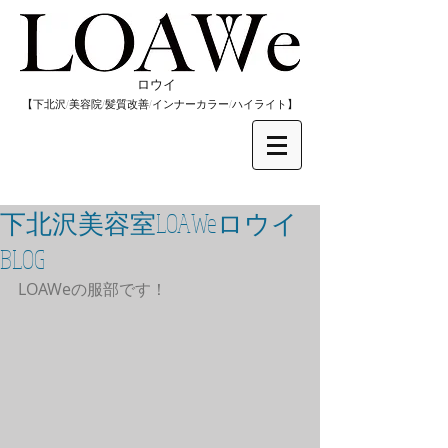
​ロウイ
​【下北沢/
美容院/髪質改善/インナーカラー/
​ハイライト】
下北沢美容室LOAWeロウイ
BLOG
LOAWeの服部です！