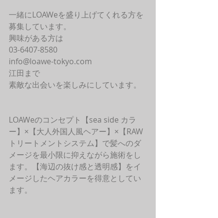
一緒にLOAWeを盛り上げてくれる方を
募集しています。
興味がある方は
03-6407-8580
info@loawe-tokyo.com 
江田まで
素敵な出会いを楽しみにしています。
LOAWeのコンセプト【sea side カラ
ー】×【大人外国人風ヘアー】×【RAW
トリートメントシステム】で髪へのダ
メージを最小限に抑えながら施術をし
ます。【海辺の抜け感と透明感】をイ
メージしたヘアカラーを得意としてい
ます。 