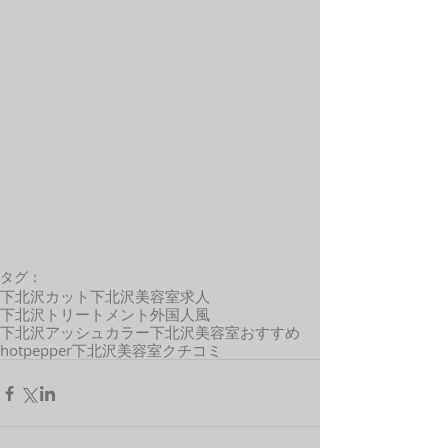
タグ：
下北沢カット
下北沢美容室求人
下北沢トリートメント
外国人風
下北沢アッシュカラー
下北沢美容室おすすめ
hotpepper
下北沢美容室クチコミ