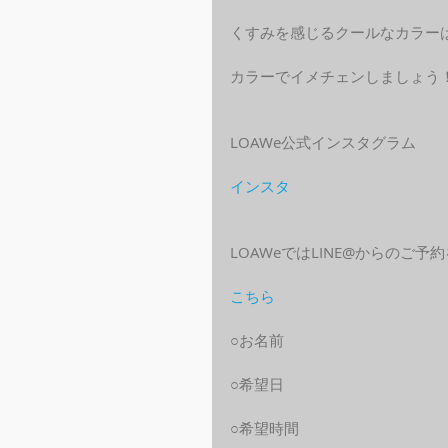
くすみを感じるクールなカラー
カラーでイメチェンしましょう
LOAWe公式インスタグラム
インスタ
LOAWeではLINE@からのご
こちら
○お名前
○希望日
○希望時間