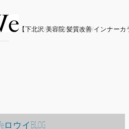
​【下北沢/
美容院/髪質改善/インナーカ
eロウイBLOG