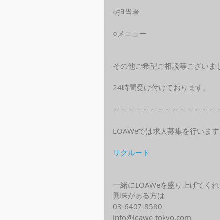
○担当者
○メニュー
その他ご希望ご相談等ございま
24時間受け付けております。
～～～～～～～～～～～～～～
LOAWeでは求人募集を行います
リクルート
一緒にLOAWeを盛り上げてく
興味がある方は
03-6407-8580
info@loawe-tokyo.com 