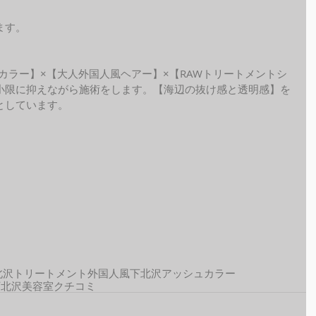
ます。
ide カラー】×【大人外国人風ヘアー】×【RAWトリートメントシ
小限に抑えながら施術をします。【海辺の抜け感と透明感】を
しています。 
北沢トリートメント
外国人風
下北沢アッシュカラー
下北沢美容室クチコミ