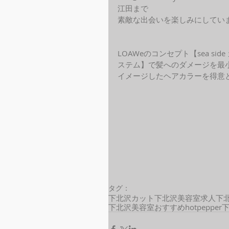
江田まで
素敵な出会いを楽しみにしてい
LOAWeのコンセプト【sea s
ステム】で髪へのダメージを最
イメージしたヘアカラーを得意と
タグ：
下北沢カット
下北沢美容室求人
下
下北沢美容室おすすめ
hotpepper