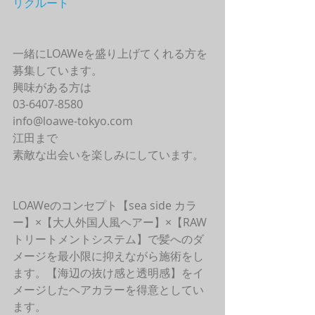
リクルート
一緒にLOAWeを盛り上げてくれる方を
募集しています。
興味がある方は
03-6407-8580
info@loawe-tokyo.com 
江田まで
素敵な出会いを楽しみにしています。
LOAWeのコンセプト【sea side カラ
ー】×【大人外国人風ヘアー】×【RAW
トリートメントシステム】で髪へのダ
メージを最小限に抑えながら施術をし
ます。【海辺の抜け感と透明感】をイ
メージしたヘアカラーを得意としてい
ます。 