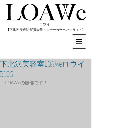
​ロウイ
​【下北沢/
美容院/髪質改善/インナーカラー/
​ハイライト】
下北沢美容室LOAWeロウイ
BLOG
LOAWeの服部です！