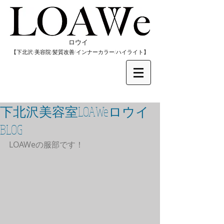
​ロウイ
​【下北沢/
美容院/髪質改善/インナーカラー/
​ハイライト】
下北沢美容室LOAWeロウイ
BLOG
LOAWeの服部です！