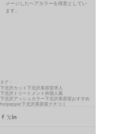
メージしたヘアカラーを得意としてい
ます。 
タグ：
下北沢カット
下北沢美容室求人
下北沢トリートメント
外国人風
下北沢アッシュカラー
下北沢美容室おすすめ
hotpepper
下北沢美容室クチコミ