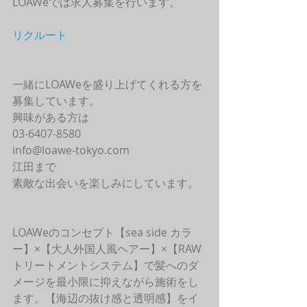
LOAWeでは求人募集を行います。
リクルート
一緒にLOAWeを盛り上げてくれる方を
募集しています。
興味がある方は
03-6407-8580
info@loawe-tokyo.com 
江田まで
素敵な出会いを楽しみにしています。
LOAWeのコンセプト【sea side カラ
ー】×【大人外国人風ヘアー】×【RAW
トリートメントシステム】で髪へのダ
メージを最小限に抑えながら施術をし
ます。【海辺の抜け感と透明感】をイ