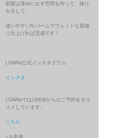
前髪は厚めにせず空間を作って、抜け
を出して。
使いやすいN.バームでウェットな質感
に仕上げれば完成です！
LOAWe公式インスタグラム
インスタ
LOAWeではLINE@からのご予約をオス
スメしています。
こちら
○お名前