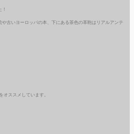
た！
絵や古いヨーロッパの本、下にある茶色の革鞄はリアルアンテ
予約をオススメしています。