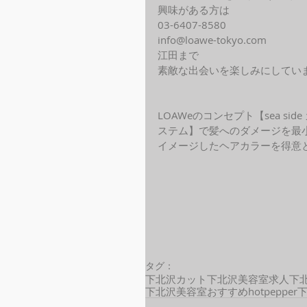
興味がある方は
03-6407-8580
info@loawe-tokyo.com 
江田まで
素敵な出会いを楽しみにしてい
LOAWeのコンセプト【sea s
ステム】で髪へのダメージを最
イメージしたヘアカラーを得意と
タグ：
下北沢カット
下北沢美容室求人
下
下北沢美容室おすすめ
hotpepper