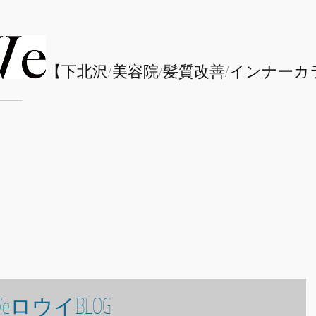
​【下北沢/
美容院/髪質改善/インナーカ
eロウイBLOG