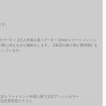
ます。
ide カラー】×【大人外国人風ヘアー】×【RAWトリートメントシ
小限に抑えながら施術をします。【海辺の抜け感と透明感】を
しています。 
北沢トリートメント
外国人風
下北沢アッシュカラー
下北沢美容室クチコミ