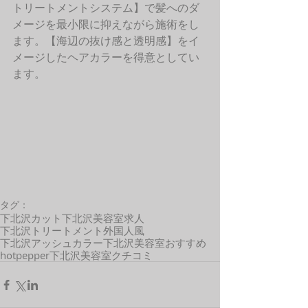
トリートメントシステム】で髪へのダ
メージを最小限に抑えながら施術をし
ます。【海辺の抜け感と透明感】をイ
メージしたヘアカラーを得意としてい
ます。 
タグ：
下北沢カット
下北沢美容室求人
下北沢トリートメント
外国人風
下北沢アッシュカラー
下北沢美容室おすすめ
hotpepper
下北沢美容室クチコミ