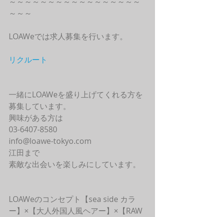
～～～～～～～～～～～～～～～～～
～～～
LOAWeでは求人募集を行います。
リクルート
一緒にLOAWeを盛り上げてくれる方を
募集しています。
興味がある方は
03-6407-8580
info@loawe-tokyo.com 
江田まで
素敵な出会いを楽しみにしています。
LOAWeのコンセプト【sea side カラ
ー】×【大人外国人風ヘアー】×【RAW