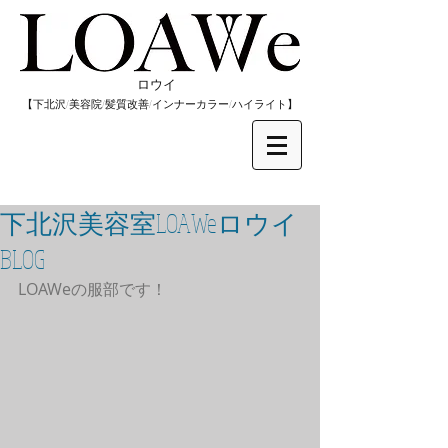
​ロウイ
​【下北沢/
美容院/髪質改善/インナーカラー/
​ハイライト】
下北沢美容室LOAWeロウイ
BLOG
LOAWeの服部です！