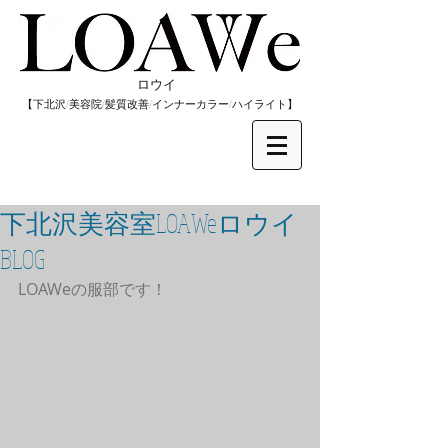
​ロウイ
​【下北沢/
美容院/髪質改善/インナーカラー/
​ハイライト】
下北沢美容室LOAWeロウイ
BLOG
LOAWeの服部です！