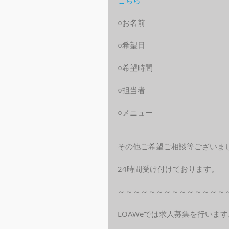
こちら
○お名前
○希望日
○希望時間
○担当者
○メニュー
その他ご希望ご相談等ございま
24時間受け付けております。
～～～～～～～～～～～～～～
LOAWeでは求人募集を行います