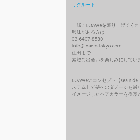
リクルート
一緒にLOAWeを盛り上げてく
興味がある方は
03-6407-8580
info@loawe-tokyo.com 
江田まで
素敵な出会いを楽しみにしてい
LOAWeのコンセプト【sea s
ステム】で髪へのダメージを最
イメージしたヘアカラーを得意と