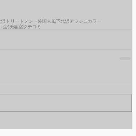
北沢トリートメント
外国人風
下北沢アッシュカラー
下北沢美容室クチコミ