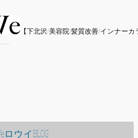
​【下北沢/
美容院/髪質改善/インナーカ
eロウイBLOG