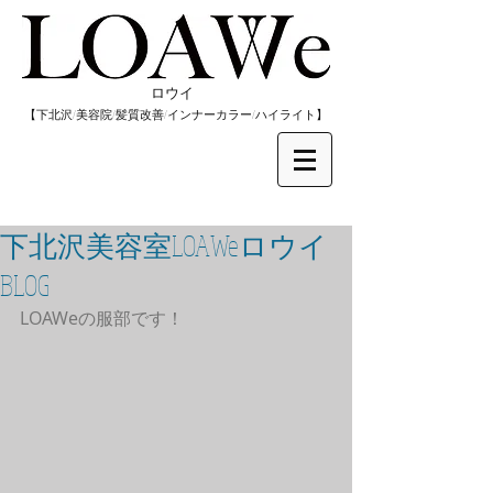
​ロウイ
​【下北沢/
美容院/髪質改善/インナーカラー/
​ハイライト】
下北沢美容室LOAWeロウイ
BLOG
LOAWeの服部です！