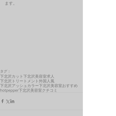
ます。 
タグ：
下北沢カット
下北沢美容室求人
下北沢トリートメント
外国人風
下北沢アッシュカラー
下北沢美容室おすすめ
hotpepper
下北沢美容室クチコミ