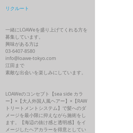
リクルート
一緒にLOAWeを盛り上げてくれる方を
募集しています。
興味がある方は
03-6407-8580
info@loawe-tokyo.com 
江田まで
素敵な出会いを楽しみにしています。
LOAWeのコンセプト【sea side カラ
ー】×【大人外国人風ヘアー】×【RAW
トリートメントシステム】で髪へのダ
メージを最小限に抑えながら施術をし
ます。【海辺の抜け感と透明感】をイ
メージしたヘアカラーを得意としてい