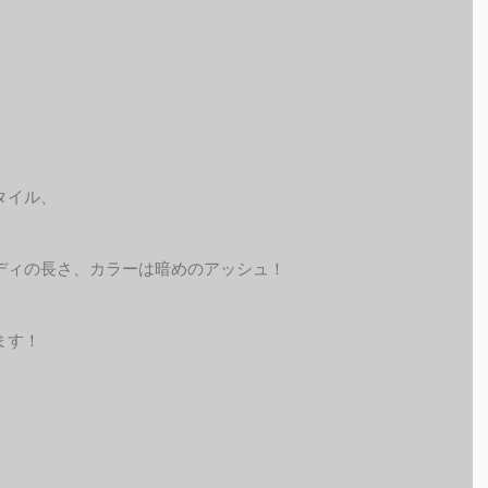
タイル、
ディの長さ、カラーは暗めのアッシュ！
ます！