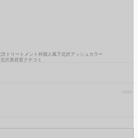
北沢トリートメント
外国人風
下北沢アッシュカラー
下北沢美容室クチコミ