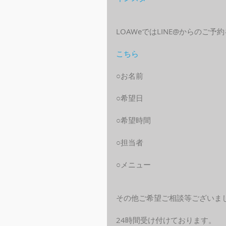
LOAWeではLINE@からのご
こちら
○お名前
○希望日
○希望時間
○担当者
○メニュー
その他ご希望ご相談等ございま
24時間受け付けております。