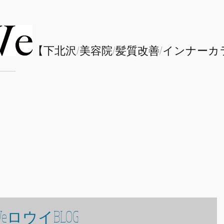
​【下北沢/
美容院/髪質改善/インナーカ
eロウイBLOG