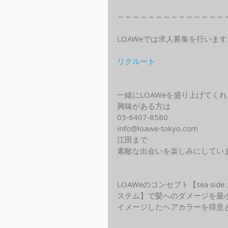
～～～～～～～～～～～～～～
LOAWeでは求人募集を行います
リクルート
一緒にLOAWeを盛り上げてく
興味がある方は
03-6407-8580
info@loawe-tokyo.com 
江田まで
素敵な出会いを楽しみにしてい
LOAWeのコンセプト【sea s
ステム】で髪へのダメージを最
イメージしたヘアカラーを得意と