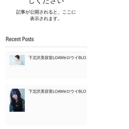
しください
記事が公開されると、ここに
表示されます。
Recent Posts
下北沢美容室LOAWeロウイBLOG
下北沢美容室LOAWeロウイBLOG