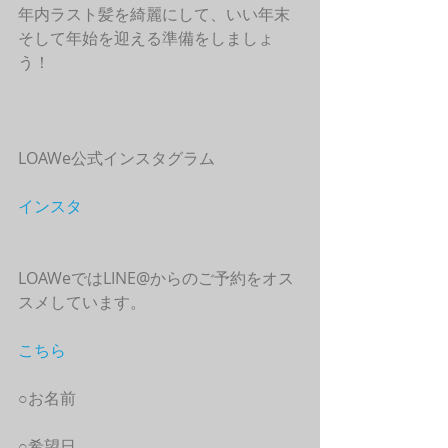
年内ラスト髪を綺麗にして、いい年末
そして年始を迎える準備をしましょ
う！
LOAWe公式インスタグラム
インスタ
LOAWeではLINE@からのご予約をオス
スメしています。
こちら
○お名前
○希望日