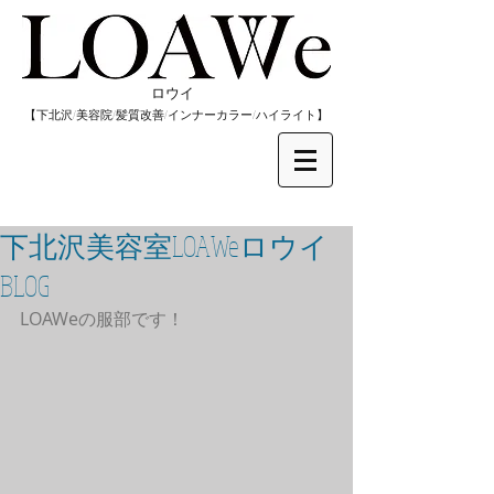
​ロウイ
​【下北沢/
美容院/髪質改善/インナーカラー/
​ハイライト】
下北沢美容室LOAWeロウイ
BLOG
LOAWeの服部です！