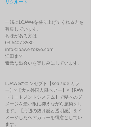
リクルート
一緒にLOAWeを盛り上げてくれる方を
募集しています。
興味がある方は
03-6407-8580
info@loawe-tokyo.com 
江田まで
素敵な出会いを楽しみにしています。
LOAWeのコンセプト【sea side カラ
ー】×【大人外国人風ヘアー】×【RAW
トリートメントシステム】で髪へのダ
メージを最小限に抑えながら施術をし
ます。【海辺の抜け感と透明感】をイ
メージしたヘアカラーを得意としてい
ます。 