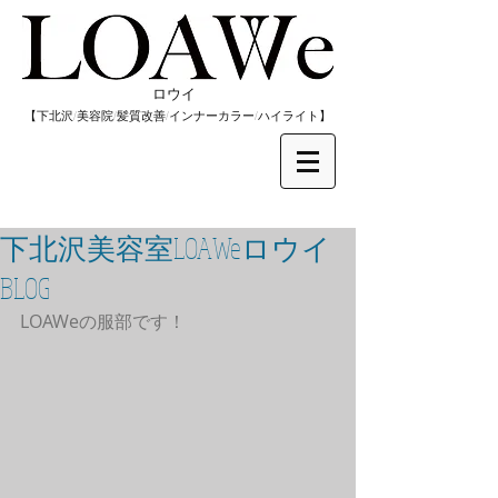
​ロウイ
​【下北沢/
美容院/髪質改善/インナーカラー/
​ハイライト】
下北沢美容室LOAWeロウイ
BLOG
LOAWeの服部です！