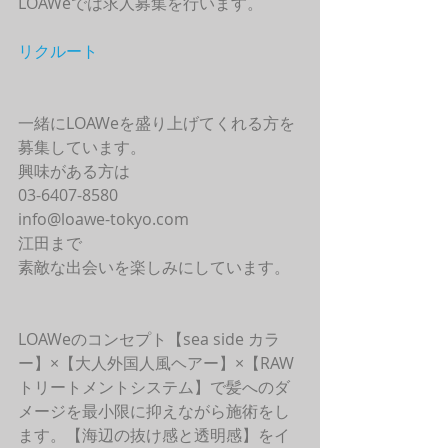
LOAWeでは求人募集を行います。
リクルート
一緒にLOAWeを盛り上げてくれる方を
募集しています。
興味がある方は
03-6407-8580
info@loawe-tokyo.com 
江田まで
素敵な出会いを楽しみにしています。
LOAWeのコンセプト【sea side カラ
ー】×【大人外国人風ヘアー】×【RAW
トリートメントシステム】で髪へのダ
メージを最小限に抑えながら施術をし
ます。【海辺の抜け感と透明感】をイ