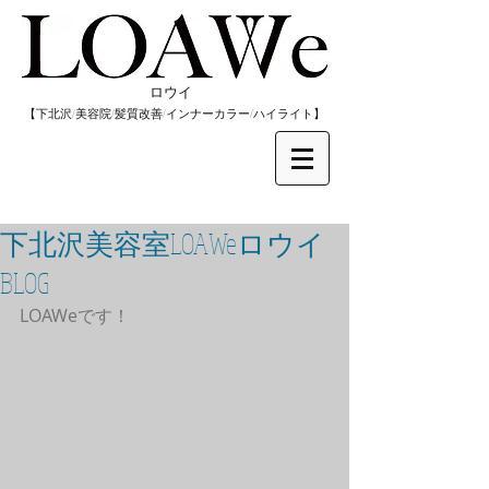
​ロウイ
​【下北沢/
美容院/髪質改善/インナーカラー/
​ハイライト】
下北沢美容室LOAWeロウイ
BLOG
LOAWeです！