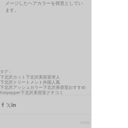
メージしたヘアカラーを得意としてい
ます。 
タグ：
下北沢カット
下北沢美容室求人
下北沢トリートメント
外国人風
下北沢アッシュカラー
下北沢美容室おすすめ
hotpepper
下北沢美容室クチコミ