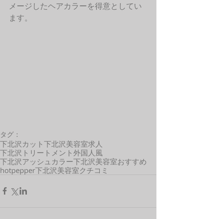
メージしたヘアカラーを得意としてい
ます。 
タグ：
下北沢カット
下北沢美容室求人
下北沢トリートメント
外国人風
下北沢アッシュカラー
下北沢美容室おすすめ
hotpepper
下北沢美容室クチコミ