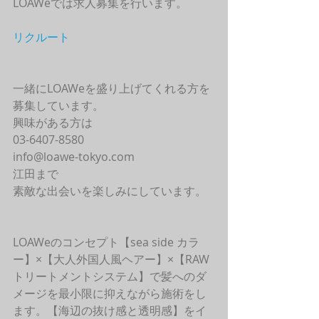
LOAWeでは求人募集を行います。
リクルート
一緒にLOAWeを盛り上げてくれる方を
募集しています。
興味がある方は
03-6407-8580
info@loawe-tokyo.com 
江田まで
素敵な出会いを楽しみにしています。
LOAWeのコンセプト【sea side カラ
ー】×【大人外国人風ヘアー】×【RAW
トリートメントシステム】で髪へのダ
メージを最小限に抑えながら施術をし
ます。【海辺の抜け感と透明感】をイ