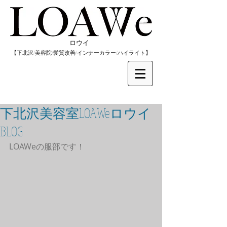
​ロウイ
​【下北沢/
美容院/髪質改善/インナーカラー/
​ハイライト】
下北沢美容室LOAWeロウイ
BLOG
LOAWeの服部です！