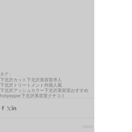
タグ：
下北沢カット
下北沢美容室求人
下北沢トリートメント
外国人風
下北沢アッシュカラー
下北沢美容室おすすめ
hotpepper
下北沢美容室クチコミ