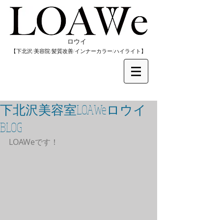
​ロウイ
​【下北沢/
美容院/髪質改善/インナーカラー/
​ハイライト】
下北沢美容室LOAWeロウイ
BLOG
LOAWeです！