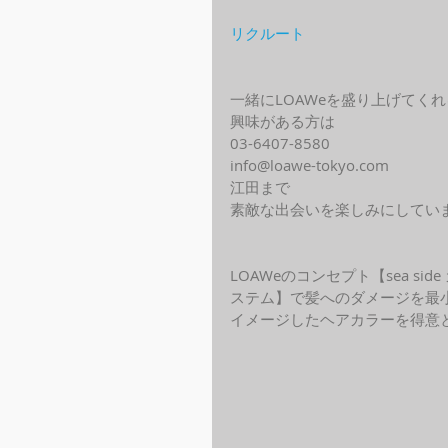
リクルート
一緒にLOAWeを盛り上げてく
興味がある方は
03-6407-8580
info@loawe-tokyo.com 
江田まで
素敵な出会いを楽しみにしてい
LOAWeのコンセプト【sea s
ステム】で髪へのダメージを最
イメージしたヘアカラーを得意と