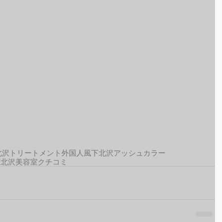
北沢トリートメント
外国人風
下北沢アッシュカラー
下北沢美容室クチコミ