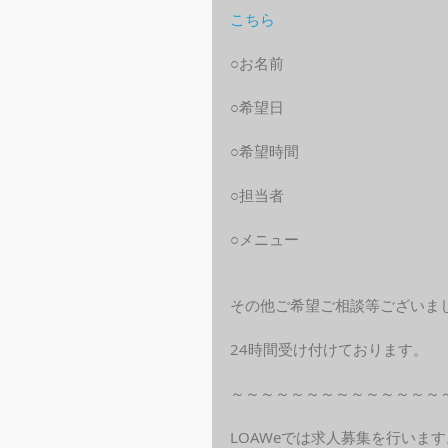
こちら
○お名前
○希望日
○希望時間
○担当者
○メニュー
その他ご希望ご相談等ございま
24時間受け付けております。
～～～～～～～～～～～～～～
LOAWeでは求人募集を行います