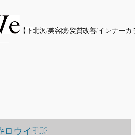
​【下北沢/
美容院/髪質改善/インナーカ
eロウイBLOG