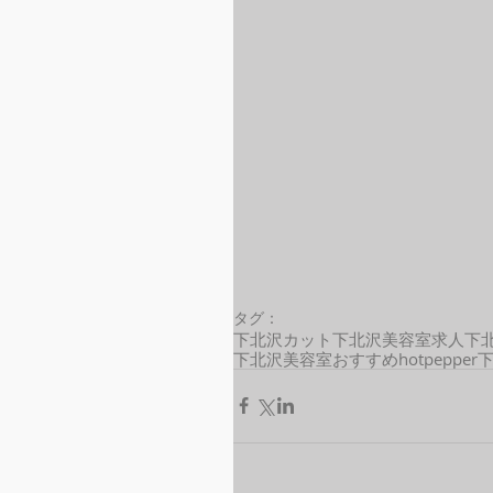
タグ：
下北沢カット
下北沢美容室求人
下
下北沢美容室おすすめ
hotpepper