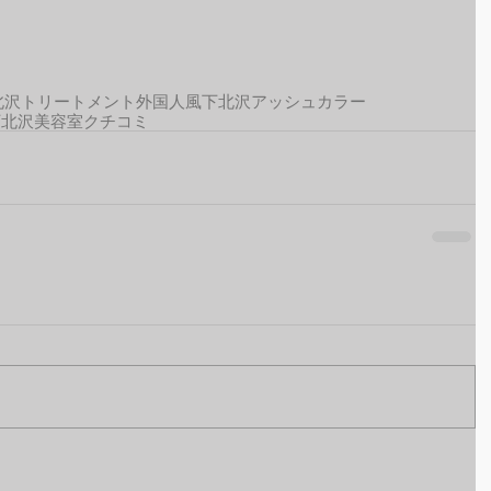
北沢トリートメント
外国人風
下北沢アッシュカラー
下北沢美容室クチコミ