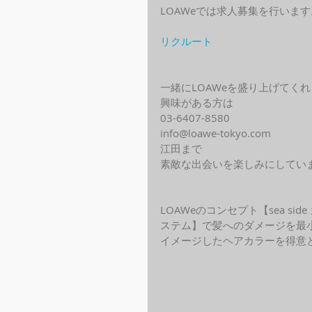
LOAWeでは求人募集を行います
リクルート
一緒にLOAWeを盛り上げてく
興味がある方は
03-6407-8580
info@loawe-tokyo.com 
江田まで
素敵な出会いを楽しみにしてい
LOAWeのコンセプト【sea s
ステム】で髪へのダメージを最
イメージしたヘアカラーを得意と