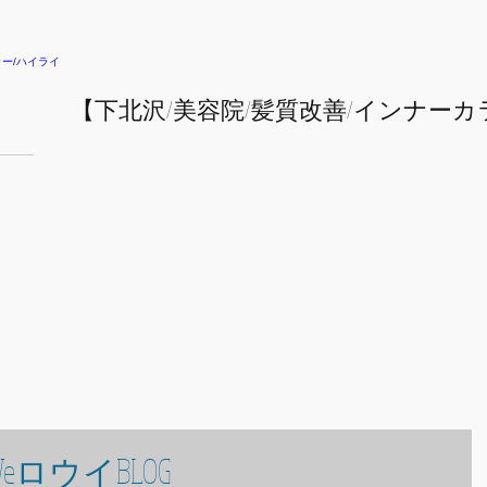
​【下北沢/
美容院/髪質改善/インナーカ
eロウイBLOG