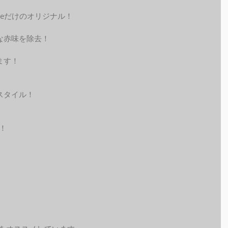
AWeだけのオリジナル！
な赤味を除去！
ます！
スタイル！
！