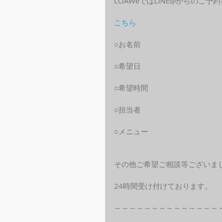
LOAWeではLINE@からのご
こちら
○お名前
○希望日
○希望時間
○担当者
○メニュー
その他ご希望ご相談等ございま
24時間受け付けております。
～～～～～～～～～～～～～～