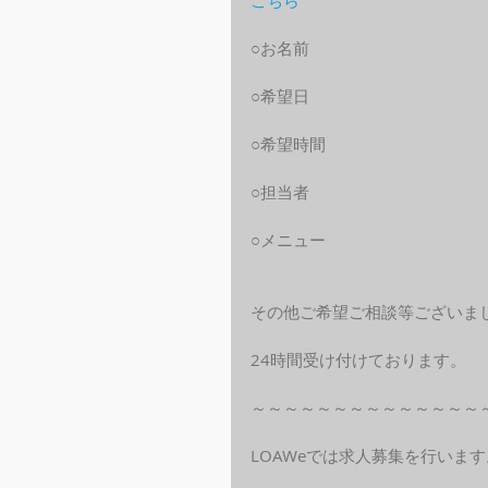
こちら
○お名前
○希望日
○希望時間
○担当者
○メニュー
その他ご希望ご相談等ございま
24時間受け付けております。
～～～～～～～～～～～～～～
LOAWeでは求人募集を行います