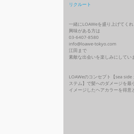
リクルート
一緒にLOAWeを盛り上げてく
興味がある方は
03-6407-8580
info@loawe-tokyo.com 
江田まで
素敵な出会いを楽しみにしてい
LOAWeのコンセプト【sea s
ステム】で髪へのダメージを最
イメージしたヘアカラーを得意と