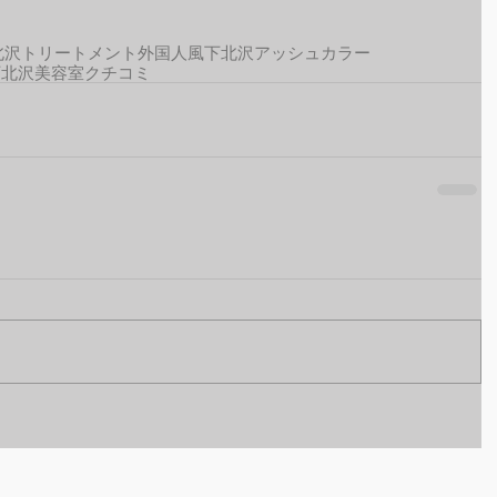
北沢トリートメント
外国人風
下北沢アッシュカラー
下北沢美容室クチコミ