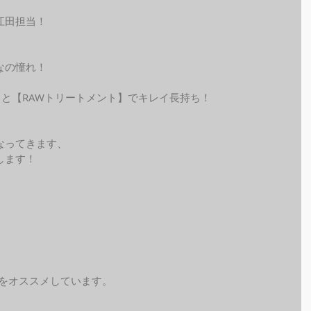
江田担当！
なの憧れ！
ラー】と【RAWトリートメント】でキレイ長持ち！
なってきます、
します！
予約をオススメしています。