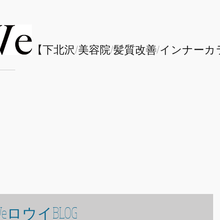
​【下北沢/
美容院/髪質改善/インナーカ
eロウイBLOG