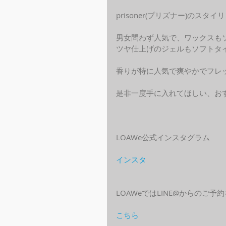
prisoner(プリズナー)のスタ
男女問わず人気で、ワックスも
ツヤ仕上げのジェルもソフトタ
香りが特に人気で爽やかでフレ
是非一度手に入れてほしい、お
LOAWe公式インスタグラム
インスタ
LOAWeではLINE@からのご
こちら