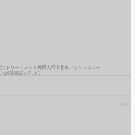
北沢トリートメント
外国人風
下北沢アッシュカラー
下北沢美容室クチコミ