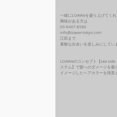
一緒にLOAWeを盛り上げてく
興味がある方は
03-6407-8580
info@loawe-tokyo.com 
江田まで
素敵な出会いを楽しみにしてい
LOAWeのコンセプト【sea s
ステム】で髪へのダメージを最
イメージしたヘアカラーを得意と