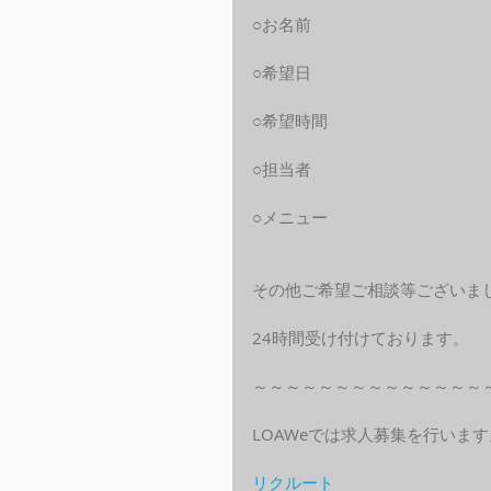
○お名前
○希望日
○希望時間
○担当者
○メニュー
その他ご希望ご相談等ございま
24時間受け付けております。
～～～～～～～～～～～～～～
LOAWeでは求人募集を行います
リクルート