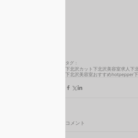
タグ：
下北沢カット
下北沢美容室求人
下
下北沢美容室おすすめ
hotpepper
コメント