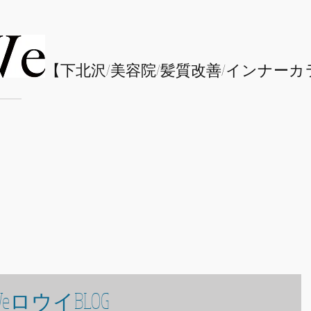
​【下北沢/
美容院/髪質改善/インナーカ
eロウイBLOG