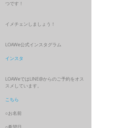
つです！
イメチェンしましょう！
LOAWe公式インスタグラム
インスタ
LOAWeではLINE@からのご予約をオス
スメしています。
こちら
○お名前
○希望日