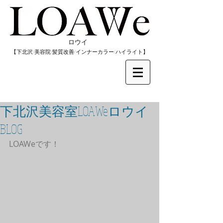
​ロウイ
​【下北沢/
美容院/髪質改善/インナーカラー/
​ハイライト】
下北沢美容室LOAWeロウイ
BLOG
LOAWeです！