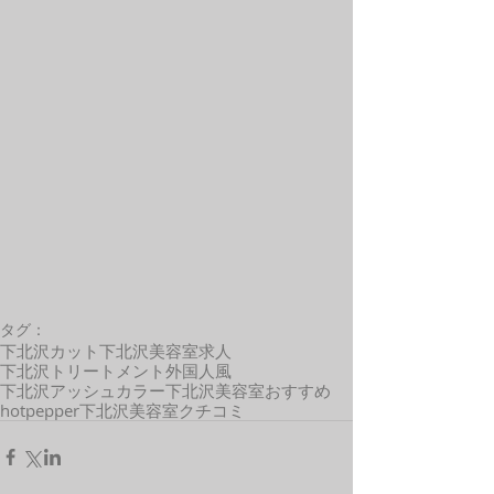
タグ：
下北沢カット
下北沢美容室求人
下北沢トリートメント
外国人風
下北沢アッシュカラー
下北沢美容室おすすめ
hotpepper
下北沢美容室クチコミ