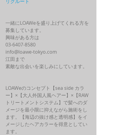
リクルート
一緒にLOAWeを盛り上げてくれる方を
募集しています。
興味がある方は
03-6407-8580
info@loawe-tokyo.com 
江田まで
素敵な出会いを楽しみにしています。
LOAWeのコンセプト【sea side カラ
ー】×【大人外国人風ヘアー】×【RAW
トリートメントシステム】で髪へのダ
メージを最小限に抑えながら施術をし
ます。【海辺の抜け感と透明感】をイ
メージしたヘアカラーを得意としてい
ます。 