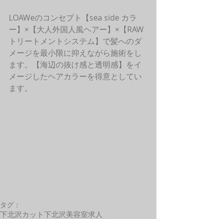
LOAWeのコンセプト【sea side カラ
ー】×【大人外国人風ヘアー】×【RAW
トリートメントシステム】で髪へのダ
メージを最小限に抑えながら施術をし
ます。【海辺の抜け感と透明感】をイ
メージしたヘアカラーを得意としてい
ます。 
タグ：
下北沢カット
下北沢美容室求人