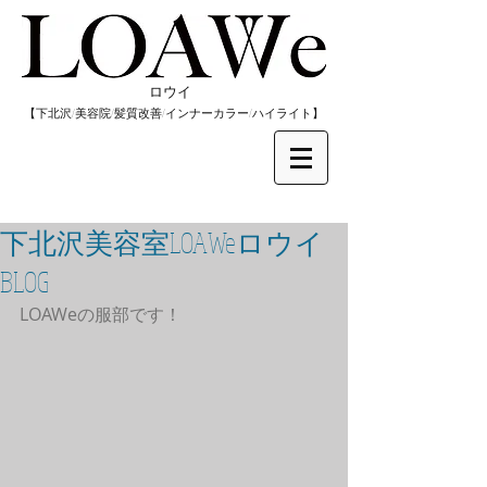
​ロウイ
​【下北沢/
美容院/髪質改善/インナーカラー/
​ハイライト】
下北沢美容室LOAWeロウイ
BLOG
LOAWeの服部です！