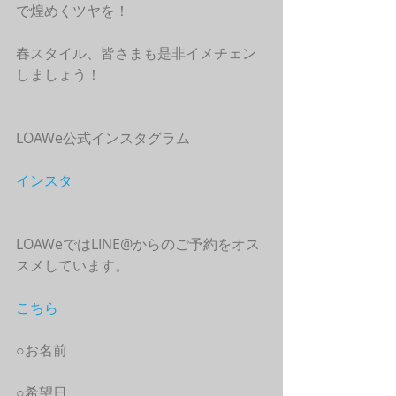
で煌めくツヤを！
春スタイル、皆さまも是非イメチェン
しましょう！
LOAWe公式インスタグラム
インスタ
LOAWeではLINE@からのご予約をオス
スメしています。
こちら
○お名前
○希望日