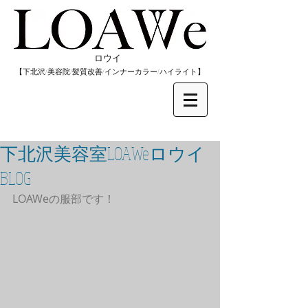
​ロウイ
​【下北沢/
美容院/髪質改善/インナーカラー/
​ハイライト】
下北沢美容室LOAWeロウイ
BLOG
LOAWeの服部です！