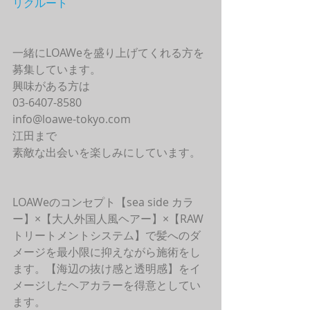
リクルート
一緒にLOAWeを盛り上げてくれる方を
募集しています。
興味がある方は
03-6407-8580
info@loawe-tokyo.com 
江田まで
素敵な出会いを楽しみにしています。
LOAWeのコンセプト【sea side カラ
ー】×【大人外国人風ヘアー】×【RAW
トリートメントシステム】で髪へのダ
メージを最小限に抑えながら施術をし
ます。【海辺の抜け感と透明感】をイ
メージしたヘアカラーを得意としてい
ます。 