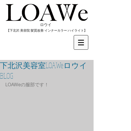
​ロウイ
​【下北沢/
美容院/髪質改善/インナーカラー/
​ハイライト】
下北沢美容室LOAWeロウイ
BLOG
LOAWeの服部です！