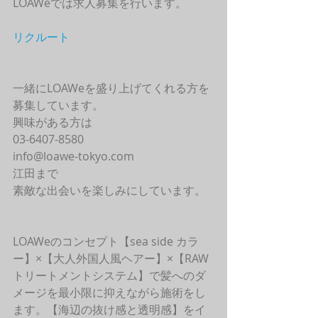
LOAWeでは求人募集を行います。
リクルート
一緒にLOAWeを盛り上げてくれる方を
募集しています。
興味がある方は
03-6407-8580
info@loawe-tokyo.com 
江田まで
素敵な出会いを楽しみにしています。
LOAWeのコンセプト【sea side カラ
ー】×【大人外国人風ヘアー】×【RAW
トリートメントシステム】で髪へのダ
メージを最小限に抑えながら施術をし
ます。【海辺の抜け感と透明感】をイ