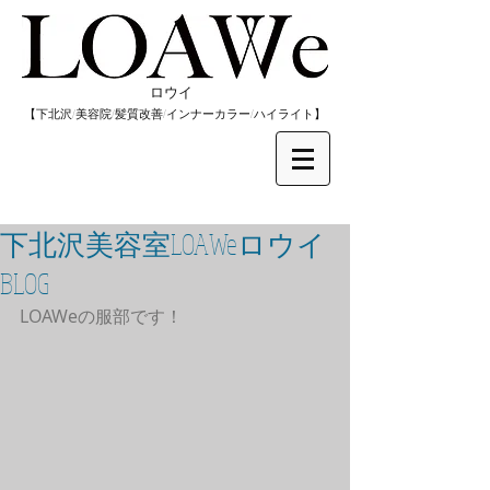
​ロウイ
​【下北沢/
美容院/髪質改善/インナーカラー/
​ハイライト】
下北沢美容室LOAWeロウイ
BLOG
LOAWeの服部です！