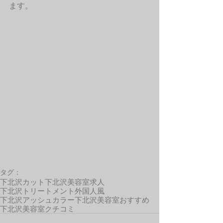
ます。 
タグ：
下北沢カット
下北沢美容室求人
下北沢トリートメント
外国人風
下北沢アッシュカラー
下北沢美容室おすすめ
下北沢美容室クチコミ