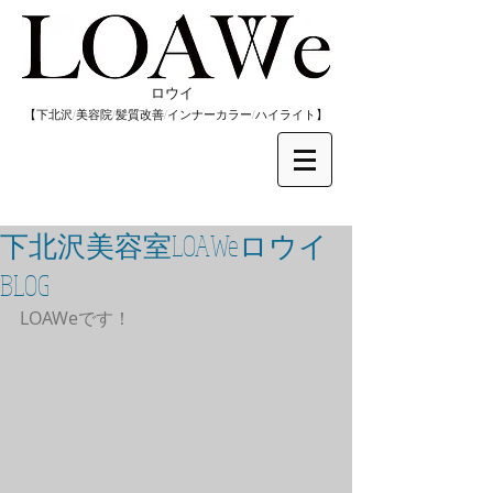
​ロウイ
​【下北沢/
美容院/髪質改善/インナーカラー/
​ハイライト】
下北沢美容室LOAWeロウイ
BLOG
LOAWeです！