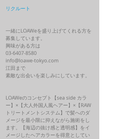
リクルート
一緒にLOAWeを盛り上げてくれる方を
募集しています。
興味がある方は
03-6407-8580
info@loawe-tokyo.com 
江田まで
素敵な出会いを楽しみにしています。
LOAWeのコンセプト【sea side カラ
ー】×【大人外国人風ヘアー】×【RAW
トリートメントシステム】で髪へのダ
メージを最小限に抑えながら施術をし
ます。【海辺の抜け感と透明感】をイ
メージしたヘアカラーを得意としてい