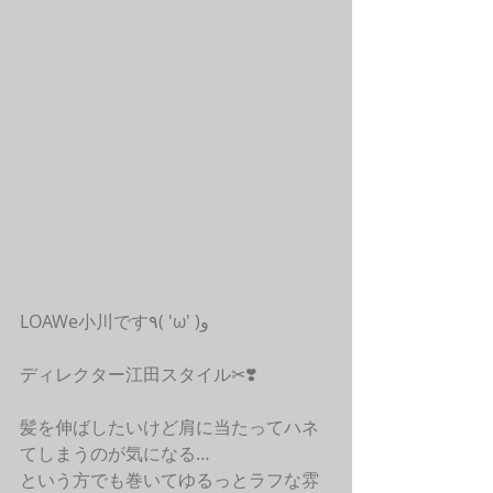
LOAWe小川です٩( 'ω' )و 
ディレクター江田スタイル✂︎❣️
髪を伸ばしたいけど肩に当たってハネ
てしまうのが気になる…
という方でも巻いてゆるっとラフな雰