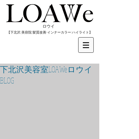
​ロウイ
​【下北沢/
美容院/髪質改善/インナーカラー/
​ハイライト】
下北沢美容室LOAWeロウイ
BLOG