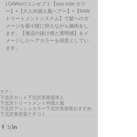
LOAWeのコンセプト【sea side カラ
ー】×【大人外国人風ヘアー】×【RAW
トリートメントシステム】で髪へのダ
メージを最小限に抑えながら施術をし
ます。【海辺の抜け感と透明感】をイ
メージしたヘアカラーを得意としてい
ます。 
タグ：
下北沢カット
下北沢美容室求人
下北沢トリートメント
外国人風
下北沢アッシュカラー
下北沢美容室おすすめ
下北沢美容室クチコミ