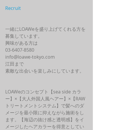
Recruit
一緒にLOAWeを盛り上げてくれる方を
募集しています。
興味がある方は
03-6407-8580
info@loawe-tokyo.com 
江田まで
素敵な出会いを楽しみにしています。
LOAWeのコンセプト【sea side カラ
ー】×【大人外国人風ヘアー】×【RAW
トリートメントシステム】で髪へのダ
メージを最小限に抑えながら施術をし
ます。【海辺の抜け感と透明感】をイ
メージしたヘアカラーを得意としてい