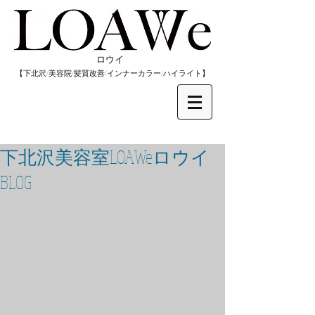
​ロウイ
​【下北沢/
美容院/髪質改善/インナーカラー/
​ハイライト】
下北沢美容室LOAWeロウイ
BLOG