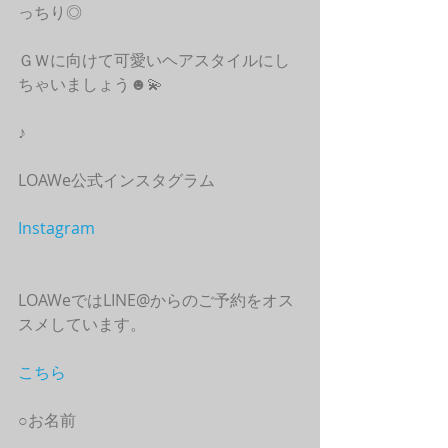
っちり◎
ＧＷに向けて可愛いヘアスタイルにし
ちゃいましょう☻💫
♪
LOAWe公式インスタグラム
Instagram
LOAWeではLINE@からのご予約をオス
スメしています。
こちら
○お名前