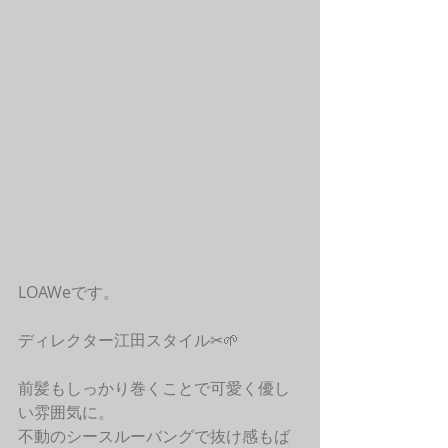
LOAWeです。
ディレクター江田スタイル✂︎🌱
前髪もしっかり巻くことで可愛く優し
い雰囲気に。
不動のシースルーバングで抜け感もば