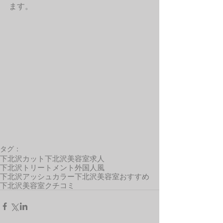
ます。 
タグ：
下北沢カット
下北沢美容室求人
下北沢トリートメント
外国人風
下北沢アッシュカラー
下北沢美容室おすすめ
下北沢美容室クチコミ