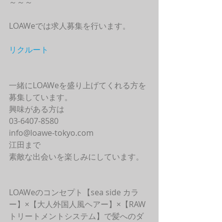
～～～
LOAWeでは求人募集を行います。
リクルート
一緒にLOAWeを盛り上げてくれる方を
募集しています。
興味がある方は
03-6407-8580
info@loawe-tokyo.com 
江田まで
素敵な出会いを楽しみにしています。
LOAWeのコンセプト【sea side カラ
ー】×【大人外国人風ヘアー】×【RAW
トリートメントシステム】で髪へのダ