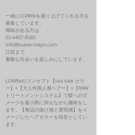
一緒にLOAWeを盛り上げてくれる方を
募集しています。
興味がある方は
03-6407-8580
info@loawe-tokyo.com 
江田まで
素敵な出会いを楽しみにしています。
LOAWeのコンセプト【sea side カラ
ー】×【大人外国人風ヘアー】×【RAW
トリートメントシステム】で髪へのダ
メージを最小限に抑えながら施術をし
ます。【海辺の抜け感と透明感】をイ
メージしたヘアカラーを得意としてい
ます。 