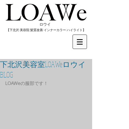
​ロウイ
​【下北沢/
美容院/髪質改善/インナーカラー/
​ハイライト】
下北沢美容室LOAWeロウイ
BLOG
LOAWeの服部です！