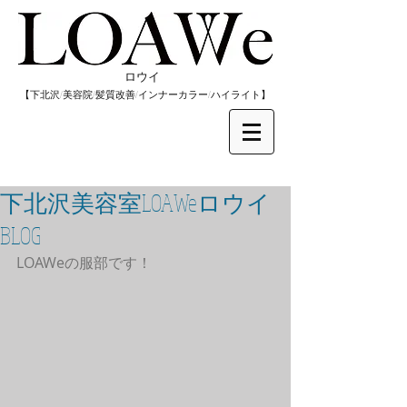
​ロウイ
​【下北沢/
美容院/髪質改善/インナーカラー/
​ハイライト】
下北沢美容室LOAWeロウイ
BLOG
LOAWeの服部です！