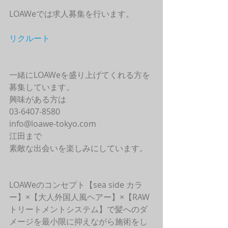
LOAWeでは求人募集を行います。
リクルート
一緒にLOAWeを盛り上げてくれる方を
募集しています。
興味がある方は
03-6407-8580
info@loawe-tokyo.com 
江田まで
素敵な出会いを楽しみにしています。
LOAWeのコンセプト【sea side カラ
ー】×【大人外国人風ヘアー】×【RAW
トリートメントシステム】で髪へのダ
メージを最小限に抑えながら施術をし