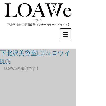
​ロウイ
​【下北沢/
美容院/髪質改善/インナーカラー/
​ハイライト】
下北沢美容室LOAWeロウイ
BLOG
LOAWeの服部です！