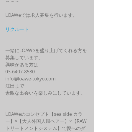
～～～
LOAWeでは求人募集を行います。
リクルート
一緒にLOAWeを盛り上げてくれる方を
募集しています。
興味がある方は
03-6407-8580
info@loawe-tokyo.com 
江田まで
素敵な出会いを楽しみにしています。
LOAWeのコンセプト【sea side カラ
ー】×【大人外国人風ヘアー】×【RAW
トリートメントシステム】で髪へのダ