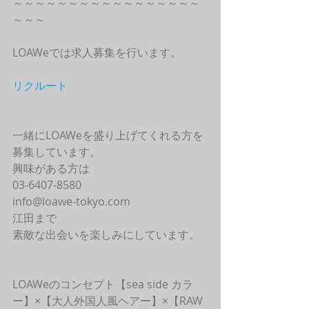
～～～～～～～～～～～～～～～～～
～～～
LOAWeでは求人募集を行います。
リクルート
一緒にLOAWeを盛り上げてくれる方を
募集しています。
興味がある方は
03-6407-8580
info@loawe-tokyo.com 
江田まで
素敵な出会いを楽しみにしています。
LOAWeのコンセプト【sea side カラ
ー】×【大人外国人風ヘアー】×【RAW