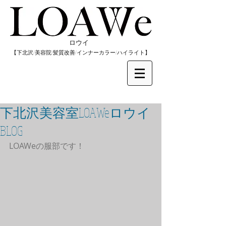
​ロウイ
​【下北沢/
美容院/髪質改善/インナーカラー/
​ハイライト】
下北沢美容室LOAWeロウイ
BLOG
LOAWeの服部です！